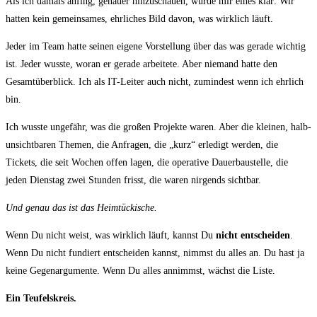
Als ich damals anfing, genauer hinzuschauen, wurde mir eines klar: Wir
hatten kein gemeinsames, ehrliches Bild davon, was wirklich läuft.
Jeder im Team hatte seinen eigene Vorstellung über das was gerade wichtig
ist. Jeder wusste, woran er gerade arbeitete. Aber niemand hatte den
Gesamtüberblick. Ich als IT-Leiter auch nicht, zumindest wenn ich ehrlich
bin.
Ich wusste ungefähr, was die großen Projekte waren. Aber die kleinen, halb-
unsichtbaren Themen, die Anfragen, die „kurz“ erledigt werden, die
Tickets, die seit Wochen offen lagen, die operative Dauerbaustelle, die
jeden Dienstag zwei Stunden frisst, die waren nirgends sichtbar.
Und genau das ist das Heimtückische.
Wenn Du nicht weist, was wirklich läuft, kannst Du
nicht entscheiden
.
Wenn Du nicht fundiert entscheiden kannst, nimmst du alles an. Du hast ja
keine Gegenargumente. Wenn Du alles annimmst, wächst die Liste.
Ein Teufelskreis.