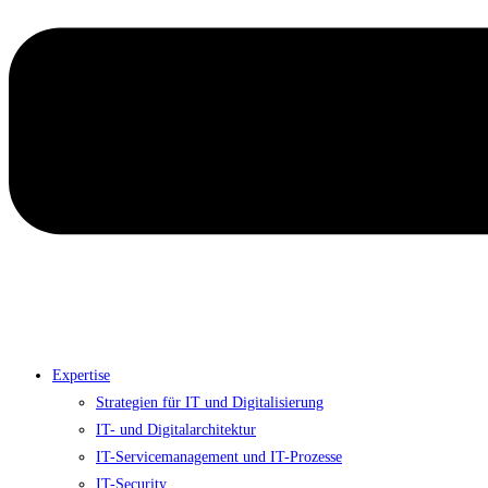
Expertise
Strategien für IT und Digitalisierung
IT- und Digitalarchitektur
IT-Servicemanagement und IT-Prozesse
IT-Security